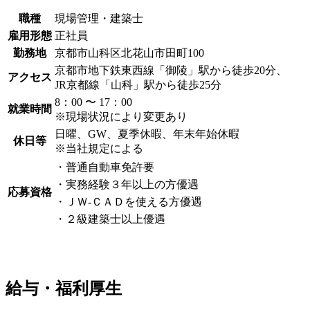
職種
現場管理・建築士
雇用形態
正社員
勤務地
京都市山科区北花山市田町100
京都市地下鉄東西線「御陵」駅から徒歩20分、
アクセス
JR京都線「山科」駅から徒歩25分
8：00 〜 17：00
就業時間
※現場状況により変更あり
日曜、GW、夏季休暇、年末年始休暇
休日等
※当社規定による
・普通自動車免許要
・実務経験３年以上の方優遇
応募資格
・ＪＷ-ＣＡＤを使える方優遇
・２級建築士以上優遇
給与・福利厚生