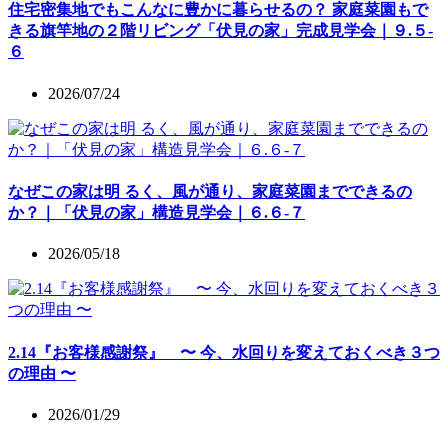
住宅密集地でもこんなに豊かに暮らせるの？ 家庭菜園もで
きる旗竿地の２階リビング「伏見の家」完成見学会｜９.５-
６
2026/07/24
なぜこの家は明 るく、⾵が通り、家庭菜園までできるの
か？｜「伏⾒の家」構造⾒学会｜６.６-７
2026/05/18
2.14『お客様感謝祭』 〜 今、水回りを変えておくべき３つ
の理由 〜
2026/01/29