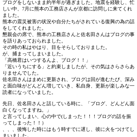
ブログをしないまま約半年が過ぎました。地震を経験し、忙
しい中、7月に熊本の工務店さんが京都に訪問しに来てくれ
ました。
熊本の震災被害の状況や自分たちがされている復興の為の話
をしてくれました。
懇親会の席で、熊本の工務店さんと佐名田さんはブログの事
を語りあっておられました。
その時の私はやはり、目をそらしておりました。
が、捕まってしまいました。
「高橋君はいつするんよ、ブログ！！」
「近いうちにする」と約束しましたが、その気はさらさらあ
りませんでした。
佐名田さんはまめに更新され、ブログは回が進むたび、深み
と面白味がどんどん増していき、私自身、更新が楽しみな一
読者になっていました。
先日、佐名田さんと話している時に、「ブログ、どんどん面
白くなってますね。」
と言ってしまい、心の中で(しまった！！！ブログの話を振
ってしまった！！）
、、、後悔した時にはもう時すでに遅し、彼に火をつけてし
まいました。