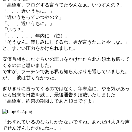
「高橋君、ブログする言うてたやんなぁ。いつすんの？」
「、、、近いうちに。」
「近いうちっていつやの？」
「、、、近いうちに。」
「いつ？」
「、、、、、、年内に。(泣）」
「そうなん。楽しみにしてるわ。男が言うたことやしな。」
と、すごい圧力をかけられました。
安倍首相もこれぐらいの圧力をかけれたら北方領土も還って
くるのにと思いました。
ですが、プーチンである私も知らんぷりを通していました。
が、、彼は甘くなかった。
ぎりぎりに言ってくるのではなく、年末迄に、やる気があっ
たら出来る日数を残し、最後通告を頂戴いたしました。
「高橋君、約束の期限まであと10日ですよ」
「わすれているのならしかたないですね。あれだけ大きな声
でせんげんしたのにね～。」