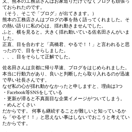
又、熊本の工務店さんはお家造りだけでなくブログも頑張っ
ておられたのです。
（そう、そこで「ブログ」が出てきます。）
熊本の工務店さんはブログの事を熱く語ってくれました。そ
の熱い語りに私の心は、揺れ動きませんでした。
ふと、横を見ると。大きく揺れ動いている佐名田さんがいま
した。
正直、目を合わすと「高橋君、やるで！！」と言われると思
ったので、目をそらしました。
、、、目をそらして正解でした。
佐名田さんは京都に帰り早速、ブログをはじめられました。
本当に行動力があり、良いと判断したら取り入れるのが迅速
で早い社長さんです。
なぜ私の心が揺れ動かなかったと申しますと、理由は3つ
・Facebook等SNSをしている
・更新が滞ると不真面目な企業イメージがついてしまう。
・めんどくさい
だからです。 何事も継続することが難しいと知っているか
ら「やるぞ！！」と思えない事はしないでおこうと考えてい
たからです。