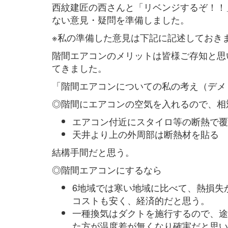
西紋建匠の西さんと「リベンジするぞ！！
ない意見・疑問を準備しました。
※私の準備した意見は下記に記述しておき
階間エアコンのメリットは皆様ご存知と思
てきました。
「階間エアコンについての私の考え（デメ
◎階間にエアコンの空気を入れるので、相
エアコン付近にスタイロ等の断熱で覆
天井より上の外周部は断熱材を貼る
結構手間だと思う。
◎階間エアコンにするなら
6地域では寒い地域に比べて、熱損失
コストも安く、経済的だと思う。
一種換気はダクトを施行するので、途
た方が温度差が無くなり確実だと思い