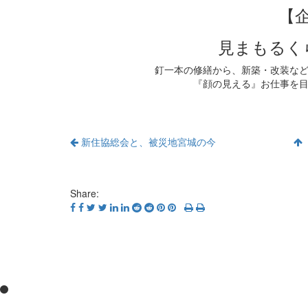
【
見まもるく
釘一本の修繕から、新築・改装な
『顔の見える』お仕事を
新住協総会と、被災地宮城の今
Share: